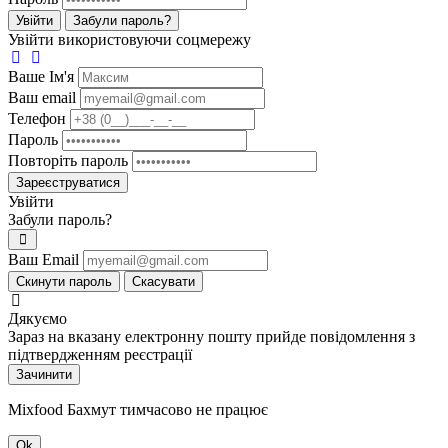
Увійти
Забули пароль?
Увійти використовуючи соцмережу
Ваше Iм'я
Ваш email
Телефон
Пароль
Повторіть пароль
Зареєструватися
Увійти
Забули пароль?
Ваш Email
Скинути пароль
Скасувати
Дякуємо
Зараз на вказану електронну пошту прийде повідомлення з
підтвердженням реєстрації
Зачинити
Mixfood Бахмут тимчасово не працює
Ok