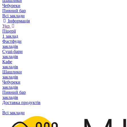
Шашлики
Чебуреки
Пивний бар
Всі заклади
Інформація
Укр
Піцерії
1 заклад
Фастфуди
закладів
Суші-бари
закладів
Кафе
закладів
Шашлики
закладів
Чебуреки
закладів
Пивний бар
закладів
Доставка продуктів
Всі заклади